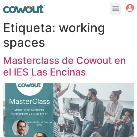
Etiqueta:
working
spaces
Masterclass de Cowout en
el IES Las Encinas