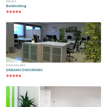
MÁLAGA
BeWorking





Ver espacio
Puesto Flexible
120€/mes
TORREMOLINOS
DREAMCOWORKING





Ver espacio