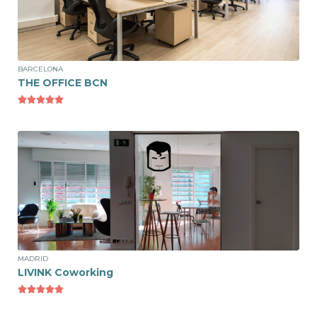
Puesto Flexible
150€ /mes
BARCELONA
THE OFFICE BCN





Ver espacio
Puesto Flexible
130€/mes
MADRID
LIVINK Coworking




