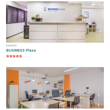
Ver espacio
Puesto Flexible
180€ /mes
MADRID
BUSINESS Plaza





Ver espacio
Puesto Flexible
70€ /mes