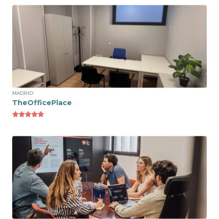
Ver espacio
Puesto Flexible
175€ /mes
MADRID
TheOfficePlace





Ver espacio
Puesto Fijo
237€ /mes