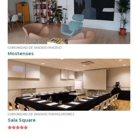
Ver espacio
Puesto Fijo
200€ /mes
COMUNIDAD DE MADRID MADRID
Mostenses





Ver espacio
Sala de Reuniones
5€ /hora
COMUNIDAD DE MADRID TORRELODONES
Sala Square




