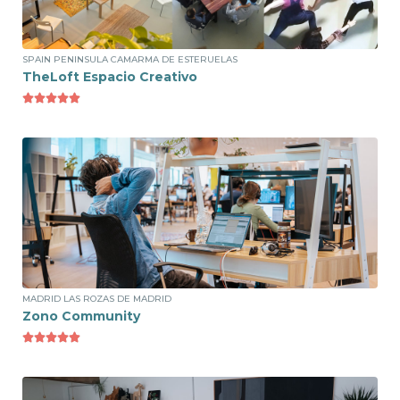
12€ /día
SPAIN PENINSULA CAMARMA DE ESTERUELAS
TheLoft Espacio Creativo





Ver espacio
Puesto Flexible
714€ /mes
MADRID LAS ROZAS DE MADRID
Zono Community




