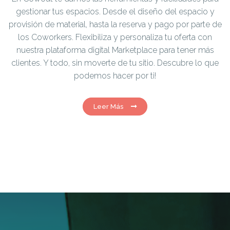
gestionar tus espacios. Desde el diseño del espacio y
provisión de material, hasta la reserva y pago por parte de
los Coworkers. Flexibiliza y personaliza tu oferta con
nuestra plataforma digital Marketplace para tener más
clientes. Y todo, sin moverte de tu sitio. Descubre lo que
podemos hacer por ti!
Leer Más