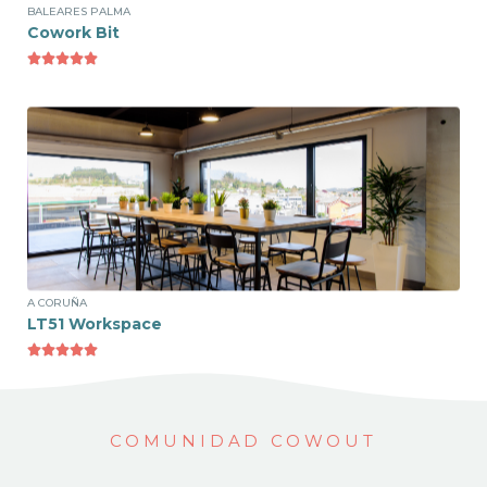
BALEARES PALMA
Cowork Bit





Ver espacio
Puesto Fijo
152€ /mes
A CORUÑA
LT51 Workspace





COMUNIDAD COWOUT