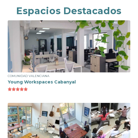
Espacios Destacados
Ver espacio
Puesto Flexible
180€ /mes
COMUNIDAD VALENCIANA
Young Workspaces Cabanyal





Ver espacio
Pase diario media jornada