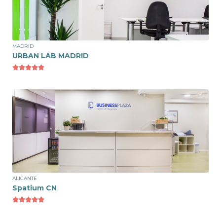
Sala de Reuniones
25€/hora
MADRID
URBAN LAB MADRID





Ver espacio
Sala de Reuniones
17€ /hora
ALICANTE
Spatium CN




