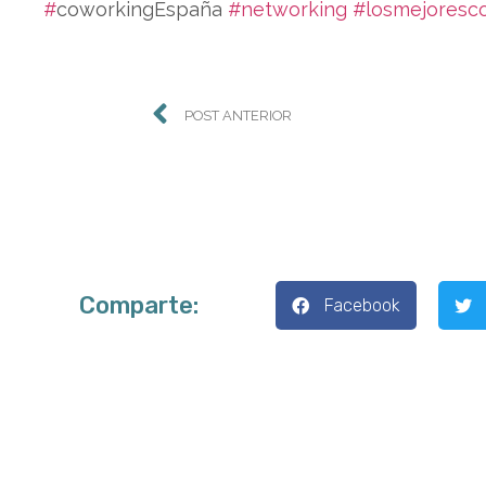
#
coworkingEspaña
#networking
#losmejoresc
POST ANTERIOR
Comparte:
Facebook