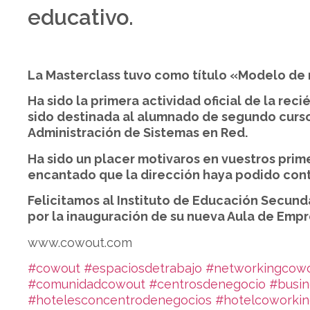
educativo.
La Masterclass tuvo como título
«Modelo de n
Ha sido la primera actividad oficial de la re
sido destinada al alumnado de segundo curso
Administración de Sistemas en Red.
Ha sido un placer motivaros en vuestros pr
encantado que la dirección haya podido cont
Felicitamos al Instituto de Educación Secund
por la inauguración de su nueva Aula de Emp
www.cowout.com
#cowout
#espaciosdetrabajo
#networkingcow
#comunidadcowout
#centrosdenegocio
#busin
#hotelesconcentrodenegocios
#hotelcoworki