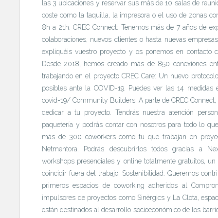
las 3 ubicaciones y reservar sus más de 10 salas de reuni
coste como la taquilla, la impresora o el uso de zonas co
8h a 21h. CREC Connect: Tenemos más de 7 años de exper
colaboraciones, nuevos clientes o hasta nuevas empresas
expliquéis vuestro proyecto y os ponemos en contacto c
Desde 2018, hemos creado más de 850 conexiones ent
trabajando en el proyecto CREC Care: Un nuevo protocol
posibles ante la COVID-19. Puedes ver las 14 medidas en 
covid-19/ Community Builders: A parte de CREC Connect, 
dedicar a tu proyecto. Tendrás nuestra atención persona
paquetería y podrás contar con nosotros para todo lo 
más de 300 coworkers como tu que trabajan en proyec
Netmentora. Podrás descubrirlos todos gracias a Ne
workshops presenciales y online totalmente gratuitos, u
coincidir fuera del trabajo. Sostenibilidad: Queremos cont
primeros espacios de coworking adheridos al Comprom
impulsores de proyectos como Sinèrgics y La Clota, espac
están destinados al desarrollo socioeconómico de los barrio