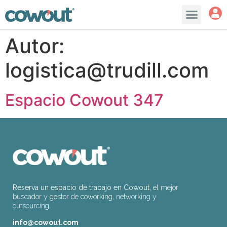
Autor:
logistica@trudill.com
Espacio Cowout 347
Reserva un espacio de trabajo en Cowout,
el mejor
buscador y gestor de coworking, networking y
outsourcing.
info@cowout.com