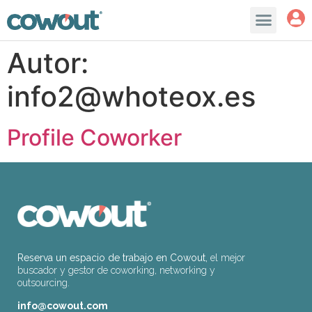
Autor:
info2@whoteox.es
Profile Coworker
Reserva un espacio de trabajo en Cowout,
el mejor
buscador y gestor de coworking, networking y
outsourcing.
info@cowout.com