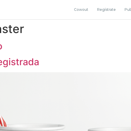
Cowout
Regístrate
Pub
ster
o
egistrada