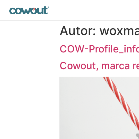
Autor:
woxma
COW-Profile_inf
Cowout, marca r